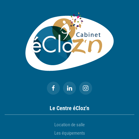
Le Centre éCloz'n
Location de salle
Les équipements