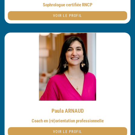
Sophrologue certifiée RNCP
VOIR LE PROFIL
Paula ARNAUD
Coach en (ré)orientation professionnelle
VOIR LE PROFIL