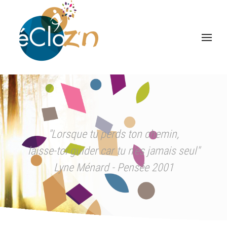
"Lorsque tu perds ton chemin,
laisse-toi guider car tu n'es jamais seul"
Lyne Ménard - Pensée 2001