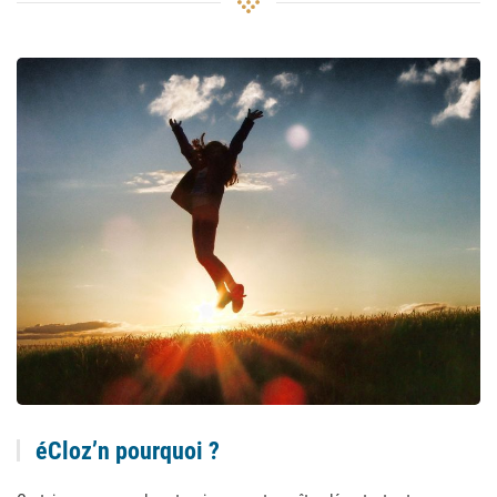
éCloz’n pourquoi ?