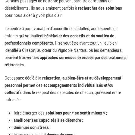
Certains passages de notre vie peuvent paraître déroutants et
déstabilisants. Ils nous amènent parfois à
rechercher des solutions
pour nous aider à y voir plus clair.
Le centre a pour vocation d’accueillir des adultes, adolescents et
enfants qui souhaitent
bénéficier des conseils et du soutien de
professionnels compétents
. Il se veut être avant tout un lieu bien
identifié à Clisson, au cœur du Vignoble Nantais, où les demandeurs
peuvent trouver des
approches sérieuses exercées par des praticiens
référencés
.
Cet espace dédié à la
relaxation, au bien-être et au développement
personnel
permet des
accompagnements individualisés et/ou
collectifs
dans le respect des capacités de chacun, qui visent entre
autres à :
faire émerger des
solutions pour « se sentir mieux »
;
améliorer ses capacités à se détendre
;
diminuer son stress
;
trouver sa place et
donner du sens
;