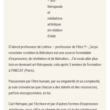
– Art-
thérapeute
et
médiatrice
artistique
en relation
d’aide
D’abord professeur de Lettres – professeur de l’être ?! -, j’ai pu
constater combien la littérature est une source formidable
d’expression, de révélation et de libération… J’ai voulu aller plus
loin en devenant art-thérapeute, cela après 3 années de formation
à l’INECAT (Paris).
Passionnée par l’être humain, par sa singularité et sa complexité,
je suis convaincue que chacun a des talents et des ressources,
parfois insoupçonnées, en lui.
L’art-thérapie, par l’écriture et par d’autres formes d’expression
artistiques, vous offre un chemin de soin où toute création est