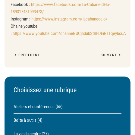
Facebook :
https://www.facebook.com/La-Cabane-dElo-
189317481093473/
Instagram :
https://www.instagram.com/lacabanedelo/
Chaine youtube
:
https://www.youtube.com/channel/UCjhdubStRFDEiRTTqeybcuA
PRÉCÉDENT
SUIVANT
Choisissez une rubrique
Ateliers et conférences
(55)
Boîte à outils
(4)
La vie du centre
(27)