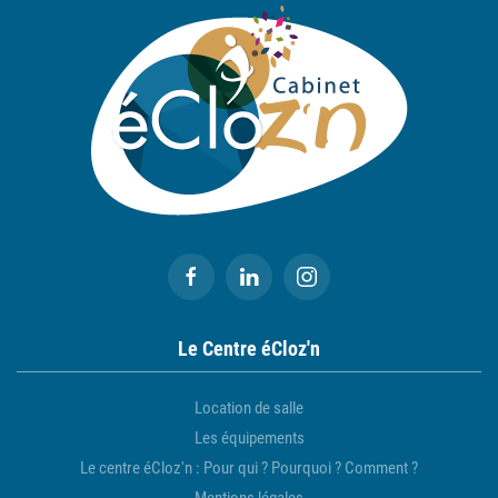
Le Centre éCloz'n
Location de salle
Les équipements
Le centre éCloz'n : Pour qui ? Pourquoi ? Comment ?