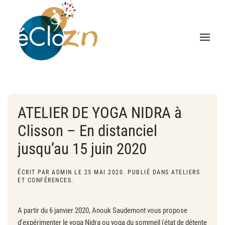
ATELIER DE YOGA NIDRA à
Clisson – En distanciel
jusqu’au 15 juin 2020
ÉCRIT PAR
ADMIN
LE
25 MAI 2020
. PUBLIÉ DANS
ATELIERS
ET CONFÉRENCES
.
A partir du 6 janvier 2020, Anouk Saudemont vous propose
d’expérimenter le yoga Nidra ou yoga du sommeil (état de détente